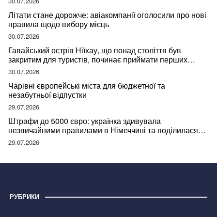
30.07.2026
Літати стане дорожче: авіакомпанії оголосили про нові
правила щодо вибору місць
30.07.2026
Гавайський острів Ніїхау, що понад століття був
закритим для туристів, починає приймати перших
відвідувачів
30.07.2026
Чарівні європейські міста для бюджетної та
незабутньої відпустки
29.07.2026
Штрафи до 5000 євро: українка здивувала
незвичайними правилами в Німеччині та поділилася
правдою
29.07.2026
РУБРИКИ