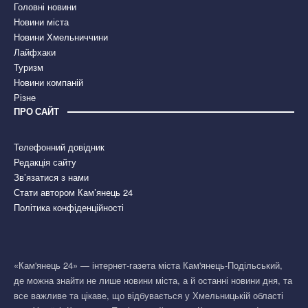
Головні новини
Новини міста
Новини Хмельниччини
Лайфхаки
Туризм
Новини компаній
Різне
ПРО САЙТ
Телефонний довідник
Редакція сайту
Зв’язатися з нами
Стати автором Кам’янець 24
Політика конфіденційності
«Кам'янець 24» — інтернет-газета міста Кам'янець-Подільський,
де можна знайти не лише новини міста, а й останні новини дня, та
все важливе та цікаве, що відбувається у Хмельницькій області