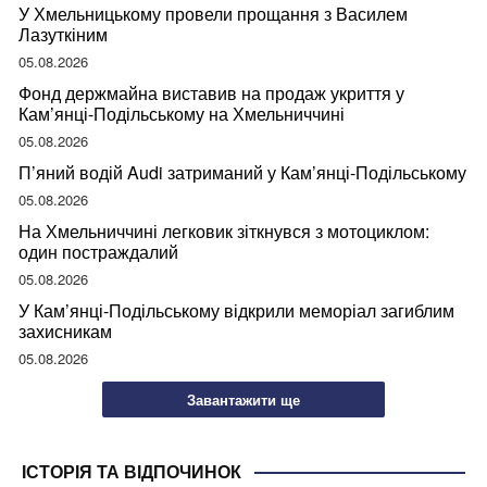
У Хмельницькому провели прощання з Василем
Лазуткіним
05.08.2026
Фонд держмайна виставив на продаж укриття у
Кам’янці-Подільському на Хмельниччині
05.08.2026
П’яний водій Audi затриманий у Кам’янці-Подільському
05.08.2026
На Хмельниччині легковик зіткнувся з мотоциклом:
один постраждалий
05.08.2026
У Кам’янці-Подільському відкрили меморіал загиблим
захисникам
05.08.2026
Завантажити ще
ІСТОРІЯ ТА ВІДПОЧИНОК