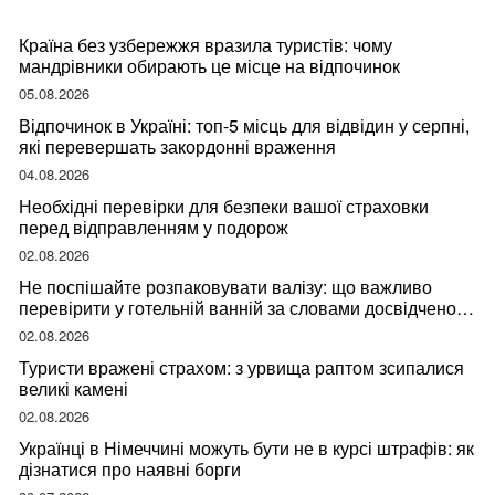
Країна без узбережжя вразила туристів: чому
мандрівники обирають це місце на відпочинок
05.08.2026
Відпочинок в Україні: топ-5 місць для відвідин у серпні,
які перевершать закордонні враження
04.08.2026
Необхідні перевірки для безпеки вашої страховки
перед відправленням у подорож
02.08.2026
Не поспішайте розпаковувати валізу: що важливо
перевірити у готельній ванній за словами досвідченої
мандрівниці
02.08.2026
Туристи вражені страхом: з урвища раптом зсипалися
великі камені
02.08.2026
Українці в Німеччині можуть бути не в курсі штрафів: як
дізнатися про наявні борги