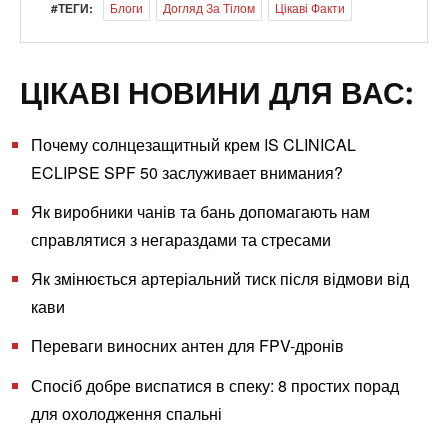
#ТЕГИ:
Блоги
Догляд За Тілом
Цікаві Факти
ЦІКАВІ НОВИНИ ДЛЯ ВАС:
Почему солнцезащитный крем IS CLINICAL
ECLIPSE SPF 50 заслуживает внимания?
Як виробники чанів та бань допомагають нам
справлятися з негараздами та стресами
Як змінюється артеріальний тиск після відмови від
кави
Переваги виносних антен для FPV-дронів
Спосіб добре виспатися в спеку: 8 простих порад
для охолодження спальні