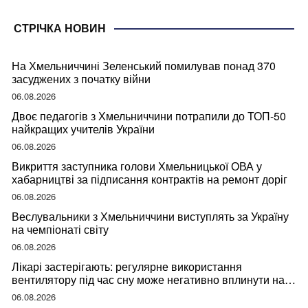
СТРІЧКА НОВИН
На Хмельниччині Зеленський помилував понад 370
засуджених з початку війни
06.08.2026
Двоє педагогів з Хмельниччини потрапили до ТОП-50
найкращих учителів України
06.08.2026
Викриття заступника голови Хмельницької ОВА у
хабарництві за підписання контрактів на ремонт доріг
06.08.2026
Веслувальники з Хмельниччини виступлять за Україну
на чемпіонаті світу
06.08.2026
Лікарі застерігають: регулярне використання
вентилятору під час сну може негативно вплинути на
ваше здоров’я
06.08.2026