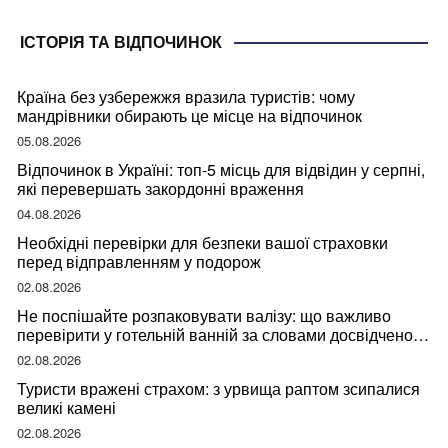
ІСТОРІЯ ТА ВІДПОЧИНОК
Країна без узбережжя вразила туристів: чому
мандрівники обирають це місце на відпочинок
05.08.2026
Відпочинок в Україні: топ-5 місць для відвідин у серпні,
які перевершать закордонні враження
04.08.2026
Необхідні перевірки для безпеки вашої страховки
перед відправленням у подорож
02.08.2026
Не поспішайте розпаковувати валізу: що важливо
перевірити у готельній ванній за словами досвідченої
мандрівниці
02.08.2026
Туристи вражені страхом: з урвища раптом зсипалися
великі камені
02.08.2026