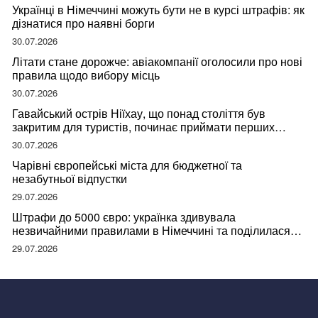
Українці в Німеччині можуть бути не в курсі штрафів: як
дізнатися про наявні борги
30.07.2026
Літати стане дорожче: авіакомпанії оголосили про нові
правила щодо вибору місць
30.07.2026
Гавайський острів Ніїхау, що понад століття був
закритим для туристів, починає приймати перших
відвідувачів
30.07.2026
Чарівні європейські міста для бюджетної та
незабутньої відпустки
29.07.2026
Штрафи до 5000 євро: українка здивувала
незвичайними правилами в Німеччині та поділилася
правдою
29.07.2026