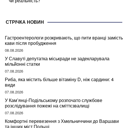
чи реальність?
СТРІЧКА НОВИН
Гастроентерологи розкривають, що пити вранці замість
кави після пробудження
08.08.2026
У Славуті депутатка міськради не задекларувала
мільйонні статки
07.08.2026
Риба, яка містить більше вітаміну D, ніж сардини: 4
види
07.08.2026
У Кам’янці-Подільському розпочато службове
розслідування пожежі на сміттєзвалищі
07.08.2026
Комфортні перевезення з Хмельниччини до Варшави
та інших міст Польщі