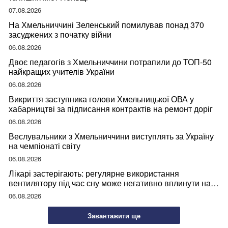
07.08.2026
На Хмельниччині Зеленський помилував понад 370
засуджених з початку війни
06.08.2026
Двоє педагогів з Хмельниччини потрапили до ТОП-50
найкращих учителів України
06.08.2026
Викриття заступника голови Хмельницької ОВА у
хабарництві за підписання контрактів на ремонт доріг
06.08.2026
Веслувальники з Хмельниччини виступлять за Україну
на чемпіонаті світу
06.08.2026
Лікарі застерігають: регулярне використання
вентилятору під час сну може негативно вплинути на
ваше здоров’я
06.08.2026
Завантажити ще