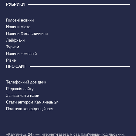
РУБРИКИ
Головні новини
Новини міста
Новини Хмельниччини
Лайфхаки
Туризм
Новини компаній
Різне
ПРО САЙТ
Телефонний довідник
Редакція сайту
Зв’язатися з нами
Стати автором Кам’янець 24
Політика конфіденційності
«Кам'янець 24» — інтернет-газета міста Кам'янець-Подільський,