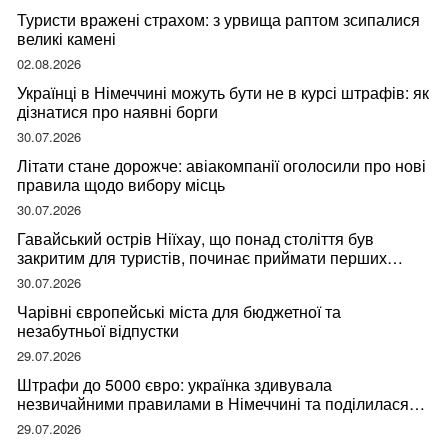
Туристи вражені страхом: з урвища раптом зсипалися
великі камені
02.08.2026
Українці в Німеччині можуть бути не в курсі штрафів: як
дізнатися про наявні борги
30.07.2026
Літати стане дорожче: авіакомпанії оголосили про нові
правила щодо вибору місць
30.07.2026
Гавайський острів Ніїхау, що понад століття був
закритим для туристів, починає приймати перших
відвідувачів
30.07.2026
Чарівні європейські міста для бюджетної та
незабутньої відпустки
29.07.2026
Штрафи до 5000 євро: українка здивувала
незвичайними правилами в Німеччині та поділилася
правдою
29.07.2026