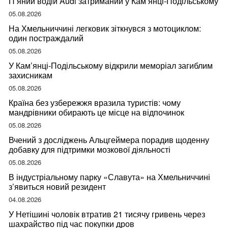
П’яний водій Audi затриманий у Кам’янці-Подільському
05.08.2026
На Хмельниччині легковик зіткнувся з мотоциклом:
один постраждалий
05.08.2026
У Кам’янці-Подільському відкрили меморіал загиблим
захисникам
05.08.2026
Країна без узбережжя вразила туристів: чому
мандрівники обирають це місце на відпочинок
05.08.2026
Вчений з досліджень Альцгеймера порадив щоденну
добавку для підтримки мозкової діяльності
05.08.2026
В індустріальному парку «Славута» на Хмельниччині
з’явиться новий резидент
04.08.2026
У Нетішині чоловік втратив 21 тисячу гривень через
шахрайство під час покупки дров