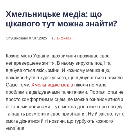
Хмельницьке медіа: що
цікавого тут можна знайти?
Опубліковано
07.07.2025
в
Лайфхаки
Кожне місто України, щохвилини проживає своє
неперевершене життя. В ньому вирують події та
відбуваються якісь зміни. Й кожному мешканцю,
важливо бути в курсі усього, що відбувається навколо.
Саме тому,
Хмельницьке медіа
ніколи не мало
проблем з відвідувачами та читачами. Портал, став не
просто комфортним місцем, де можна ознайомитися з
останніми новинами. Тут, можна дізнатися про погоду
та навіть розмістити своє привітання. Ну й звісно, тут є
змога дізнатися й ті новини, що турбують кожного
українця.