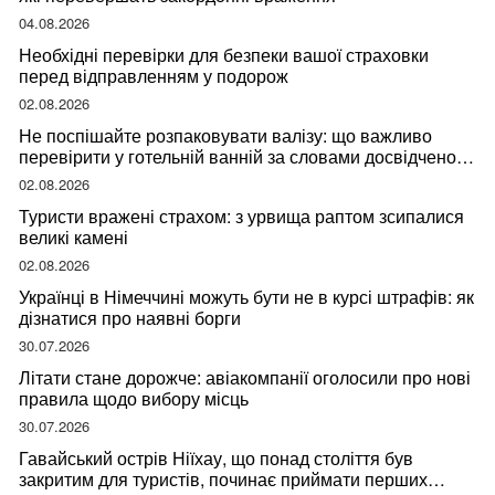
04.08.2026
Необхідні перевірки для безпеки вашої страховки
перед відправленням у подорож
02.08.2026
Не поспішайте розпаковувати валізу: що важливо
перевірити у готельній ванній за словами досвідченої
мандрівниці
02.08.2026
Туристи вражені страхом: з урвища раптом зсипалися
великі камені
02.08.2026
Українці в Німеччині можуть бути не в курсі штрафів: як
дізнатися про наявні борги
30.07.2026
Літати стане дорожче: авіакомпанії оголосили про нові
правила щодо вибору місць
30.07.2026
Гавайський острів Ніїхау, що понад століття був
закритим для туристів, починає приймати перших