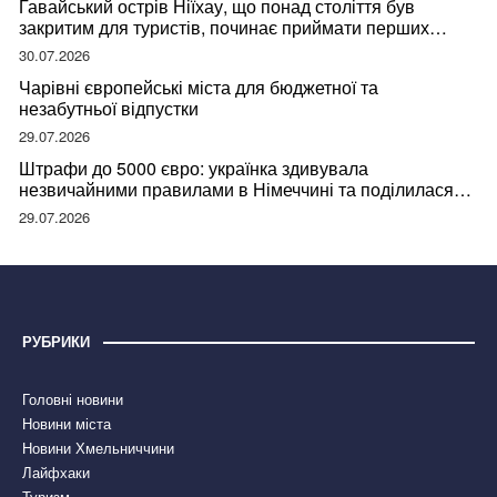
Гавайський острів Ніїхау, що понад століття був
закритим для туристів, починає приймати перших
відвідувачів
30.07.2026
Чарівні європейські міста для бюджетної та
незабутньої відпустки
29.07.2026
Штрафи до 5000 євро: українка здивувала
незвичайними правилами в Німеччині та поділилася
правдою
29.07.2026
РУБРИКИ
Головні новини
Новини міста
Новини Хмельниччини
Лайфхаки
Туризм