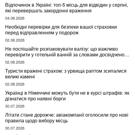
Відпочинок в Україні: топ-5 місць для відвідин у серпні,
які перевершать закордонні враження
04.08.2026
Необхідні перевірки для безпеки вашої страховки
перед відправленням у подорож
02.08.2026
Не поспішайте розпаковувати валізу: що важливо
перевірити у готельній ванній за словами досвідченої
мандрівниці
02.08.2026
Туристи вражені страхом: з урвища раптом зсипалися
великі камені
02.08.2026
Українці в Німеччині можуть бути не в курсі штрафів: як
дізнатися про наявні борги
30.07.2026
Літати стане дорожче: авіакомпанії оголосили про нові
правила щодо вибору місць
30.07.2026