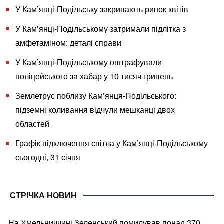
У Кам’янці-Подільську закривають ринок квітів
У Кам’янці-Подільському затримали підлітка з
амфетаміном: деталі справи
У Кам’янці-Подільському оштрафували
поліцейського за хабар у 10 тисяч гривень
Землетрус поблизу Кам’янця-Подільського:
підземні коливання відчули мешканці двох
областей
Графік відключення світла у Кам’янці-Подільському
сьогодні, 31 січня
СТРІЧКА НОВИН
На Хмельниччині Зеленський помилував понад 370