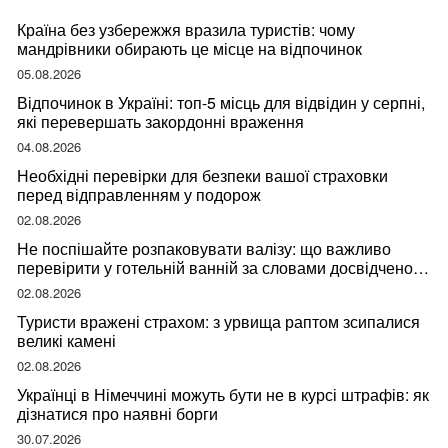
Країна без узбережжя вразила туристів: чому
мандрівники обирають це місце на відпочинок
05.08.2026
Відпочинок в Україні: топ-5 місць для відвідин у серпні,
які перевершать закордонні враження
04.08.2026
Необхідні перевірки для безпеки вашої страховки
перед відправленням у подорож
02.08.2026
Не поспішайте розпаковувати валізу: що важливо
перевірити у готельній ванній за словами досвідченої
мандрівниці
02.08.2026
Туристи вражені страхом: з урвища раптом зсипалися
великі камені
02.08.2026
Українці в Німеччині можуть бути не в курсі штрафів: як
дізнатися про наявні борги
30.07.2026