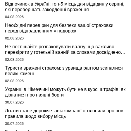
Відпочинок в Україні: топ-5 місць для відвідин у серпні,
які перевершать закордонні враження
04.08.2026
Необхідні перевірки для безпеки вашої страховки
перед відправленням у подорож
02.08.2026
Не поспішайте розпаковувати валізу: що важливо
перевірити у готельній ванній за словами досвідченої
мандрівниці
02.08.2026
Туристи вражені страхом: з урвища раптом зсипалися
великі камені
02.08.2026
Українці в Німеччині можуть бути не в курсі штрафів: як
дізнатися про наявні борги
30.07.2026
Літати стане дорожче: авіакомпанії оголосили про нові
правила щодо вибору місць
30.07.2026