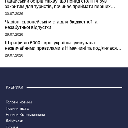
Гавайський острів Ніїхау, що понад століття був
закритим для туристів, починає приймати перших
відвідувачів
30.07.2026
Чарівні європейські міста для бюджетної та
незабутньої відпустки
29.07.2026
Штрафи до 5000 євро: українка здивувала
незвичайними правилами в Німеччині та поділилася
правдою
29.07.2026
РУБРИКИ
Головні новини
Новини міста
Новини Хмельниччини
Лайфхаки
Туризм